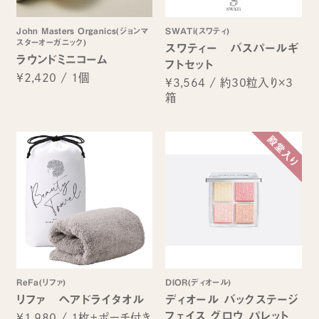
John Masters Organics(ジョンマ
SWATi(スワティ)
スターオーガニック)
スワティー バスパールギ
ラウンドミニコーム
フトセット
¥2,420
/
1個
¥3,564
/
約30粒入り×3
箱
ReFa(リファ)
DIOR(ディオール)
リファ ヘアドライタオル
ディオール バックステージ
フェイス グロウ パレット
¥1,980
/
1枚＋ポーチ付き