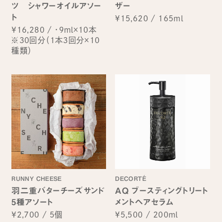
ツ シャワーオイルアソー
ザー
ト
¥15,620
/
165ml
¥16,280
/
・9ml×10本
※30回分（1本3回分×10
種類）
RUNNY CHEESE
DECORTÉ
羽二重バターチーズサンド
AQ ブースティングトリート
5種アソート
メントヘアセラム
¥2,700
/
5個
¥5,500
/
200ml