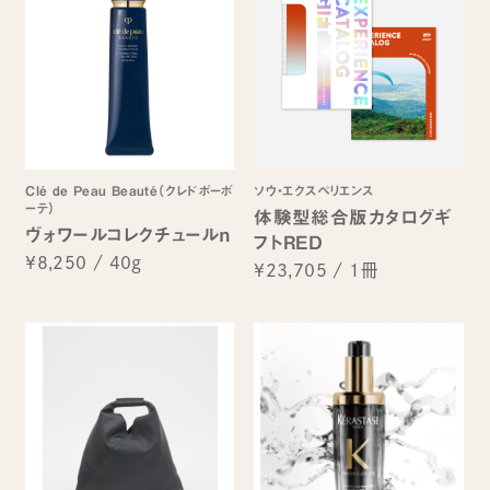
Clé de Peau Beauté（クレドポーボ
ソウ・エクスペリエンス
ーテ）
体験型総合版カタログギ
ヴォワールコレクチュールｎ
フトRED
¥8,250
/
40g
¥23,705
/
1冊