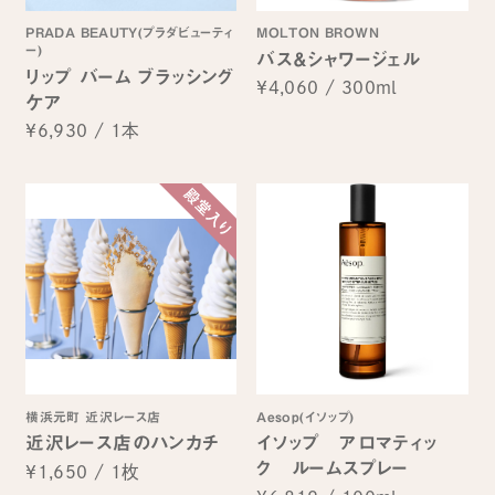
PRADA BEAUTY(プラダビューティ
MOLTON BROWN
ー)
バス＆シャワージェル
リップ バーム ブラッシング
¥4,060
/
300ml
ケア
¥6,930
/
1本
横浜元町 近沢レース店
Aesop(イソップ)
近沢レース店のハンカチ
イソップ アロマティッ
ク ルームスプレー
¥1,650
/
1枚