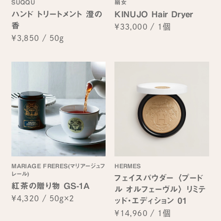
SUQQU
絹女
ハンド トリートメント 澄の
KINUJO Hair Dryer
香
¥33,000
/
1個
¥3,850
/
50g
MARIAGE FRERES(マリアージュフ
HERMES
レール)
フェイスパウダー 〈プード
紅茶の贈り物 GS-1A
ル オルフェーヴル〉 リミテ
¥4,320
/
50g×2
ッド・エディション 01
¥14,960
/
1個