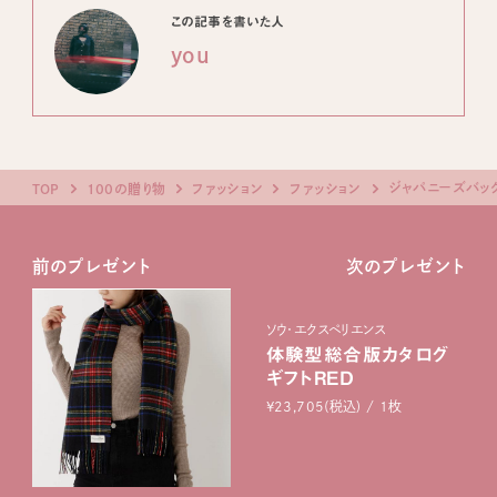
この記事を書いた人
you
ジャパニーズバッ
TOP
100の贈り物
ファッション
ファッション
前のプレゼント
次のプレゼント
ソウ・エクスペリエンス
体験型総合版カタログ
ギフトRED
¥23,705(税込) / 1枚