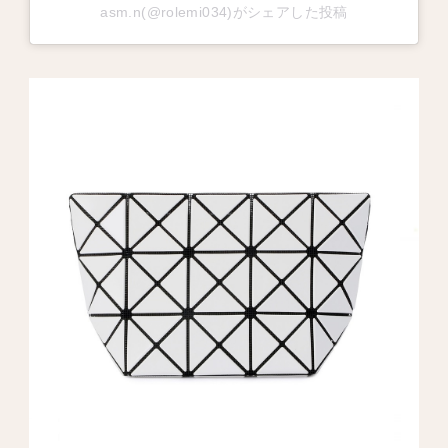
asm.n(@rolemi034)がシェアした投稿