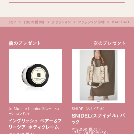
BAO BAO
TOP
100の贈り物
ファッション
ファッション小物
前のプレゼント
次のプレゼント
Jo Malone London(ジョー マロ
SNIDEL(スナイデル)
ーン ロンドン)
SNIDEL(スナイデル) バ
イングリッシュ ペアー＆フ
ッグ
リージア ボディクレーム
¥13,000(税込) /
175ml/6380円/50g