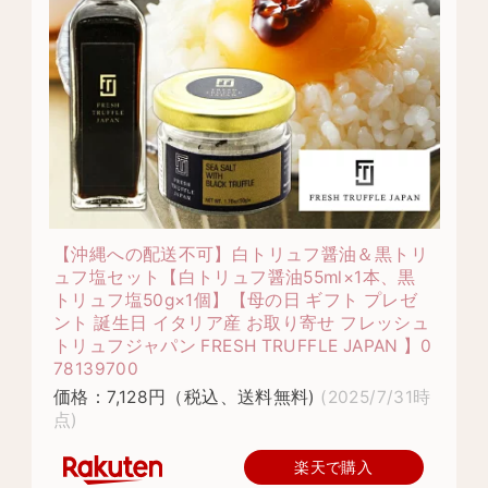
【沖縄への配送不可】白トリュフ醤油＆黒トリ
ュフ塩セット【白トリュフ醤油55ml×1本、黒
トリュフ塩50g×1個】【母の日 ギフト プレゼ
ント 誕生日 イタリア産 お取り寄せ フレッシュ
トリュフジャパン FRESH TRUFFLE JAPAN 】0
78139700
価格：7,128円（税込、送料無料)
(2025/7/31時
点)
楽天で購入