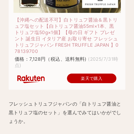
【沖縄への配送不可】白トリュフ醤油＆黒トリ
ュフ塩セット【白トリュフ醤油55ml×1本、黒
トリュフ塩50g×1個】【母の日 ギフト プレゼ
ント 誕生日 イタリア産 お取り寄せ フレッシュ
トリュフジャパン FRESH TRUFFLE JAPAN 】0
78139700
価格：7,128円（税込、送料無料)
(2025/7/31時
点)
楽天で購入
フレッシュトリュフジャパンの「白トリュフ醤油と
黒トリュフ塩のセット」を選んでみてはいかがでし
ょうか。