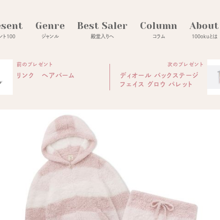
esent
Genre
Best Saler
Column
About
ト100
ジャンル
殿堂入りへ
コラム
100okuとは
前のプレゼント
次のプレゼント
リンク ヘアバーム
ディオール バックステージ
フェイス グロウ パレット