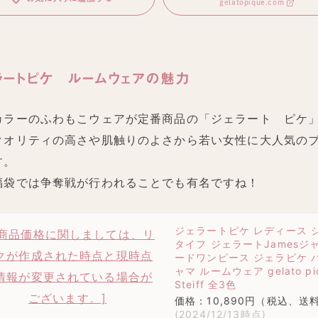
gelatopique.com
ラートピケ ルームウェアの魅力
カラーのふわもこウェアが定番商品の「ジェラート ピケ
クオリティの高さや肌触りのよさから若い女性に大人気の
す。
福袋では争奪戦が行われることでも有名ですね！
ジェラートピケ レディース 
タイフ ジェラートJamesジ
ードワンピース ジェラピケ 
ャマ ルームウェア gelato pi
Steiff 全3色
価格：10,890円（税込、送料
(2024/12/13時点)