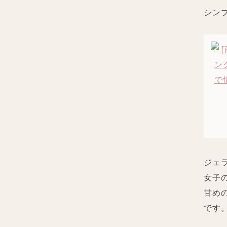
シン
ジェ
女子
甘め
です