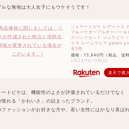
プルな無地は大人女子にもウケそうです！
ジェラートピケ レディース 
フルパウダープルオーバー＆
グパンツセット ジェラピケ 
ャマ ルームウェア gelato pi
全3色
価格：15,840円（税込、送料
(2024/12/13時点)
楽天で購
ラートピケは、機能性のよさが評価されているだけでなく
の憧れる「かわいさ」の詰まったブランド。
のファッションがお好きな方や、若い女性にはかなり喜ば
。