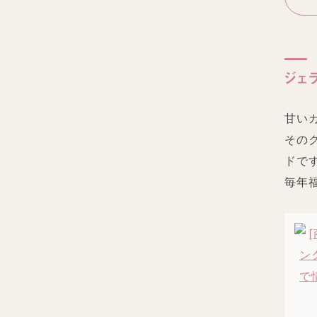
ジェ
甘い
その
ドで
毎年