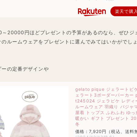
楽天で購
000～20000円ほどプレゼントの予算があるのなら、ぜひジ
ケのルームウェアをプレゼントに選んでみてはいかがでし
ダーの定番デザインや
gelato pique ジェラートピ
ェラート3ボーダーパーカー p
t245024 ジェラピケ レデ
ルームウェア 羽織り パジャマ
屋着 トップス ふわふわ ゆっ
暖かい ギフト プレゼント 20
冬
価格：7,920円（税込、送料