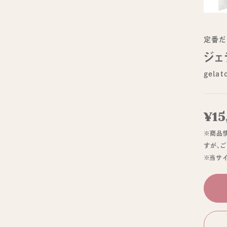
定番だ
ジェ
gela
¥15
※商品
すが、
※当サ