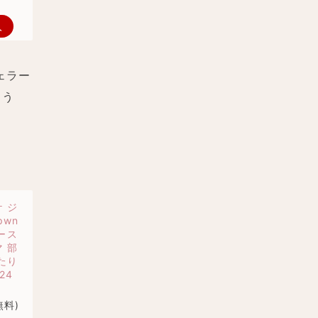
入
ェラー
ょう
ケ ジ
wn
ィース
 部
たり
24
無料)