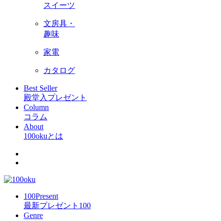
スイーツ
文房具・
趣味
家電
カタログ
Best Seller
殿堂入プレゼント
Column
コラム
About
100okuとは
100Present
最新プレゼント100
Genre