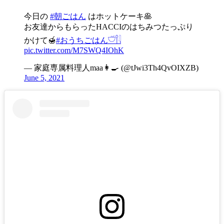
今日の
#朝ごはん
はホットケーキ🥞
お友達からもらったHACCIのはちみつたっぷり
かけて🍯
#おうちごはん𓎩𓌉𓇋
pic.twitter.com/M7SWQ4IOhK
— 家庭専属料理人maa👩‍🍳 (@tJwi3Th4QvOIXZB)
June 5, 2021