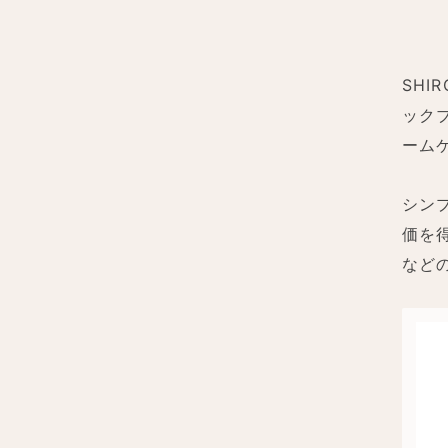
SH
ック
ーム
シン
価を
など