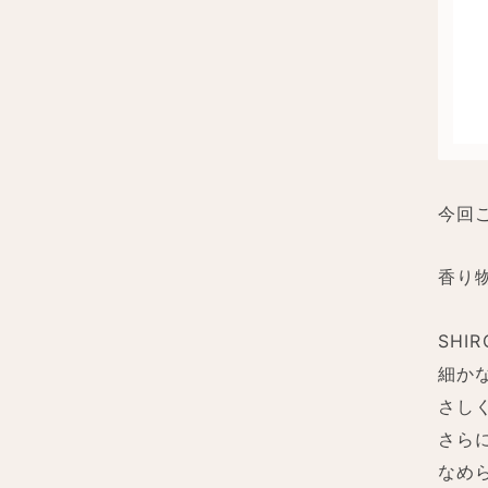
今回
香り
SH
細か
さし
さら
なめ