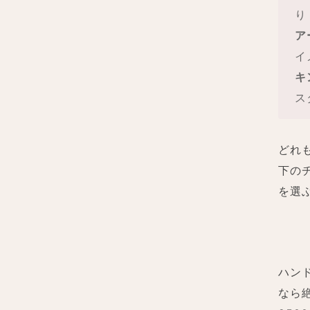
り
ア
イ
キ
ス
どれ
下の
を選
ハン
なら