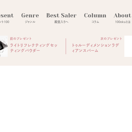
esent
Genre
Best Saler
Column
About
ト100
ジャンル
殿堂入りへ
コラム
100okuとは
前のプレゼント
次のプレゼント
ライトリフレクティングセッ
トゥルーディメンションラデ
ティングパウダー
ィアンスバーム