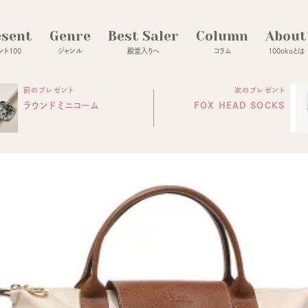
esent
Genre
Best Saler
Column
About
ト100
ジャンル
殿堂入りへ
コラム
100okuとは
前のプレゼント
次のプレゼント
ラウンドミニコーム
FOX HEAD SOCKS