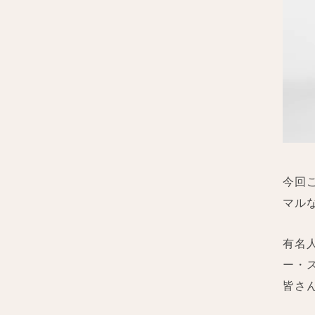
今回
マル
有名
ー・
皆さ