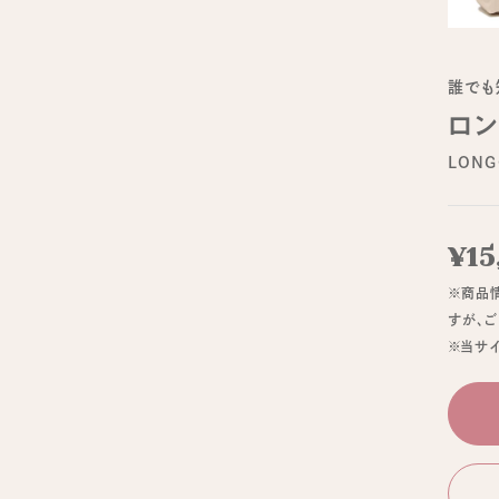
誰でも
ロン
LON
¥15
※商品
すが、
※当サ