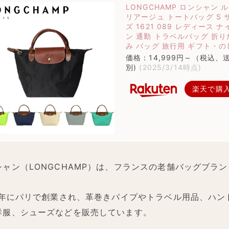
LONGCHAMP ロンシャン ル
リアージュ トートバッグ S 
ズ 1621 089 レディース ナ
ン 通勤 トラベルバッグ 折り
み バッグ 旅行用 ギフト・の
価格：14,999円～（税込、
別)
(2025/3/14時点)
楽天で購
シャン（LONGCHAMP）は、フランスの老舗バッグブラン
48年にパリで創業され、革巻きパイプやトラベル用品、ハン
洋服、シューズなどを販売しています。