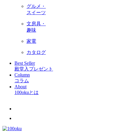
グルメ・
スイーツ
文房具・
趣味
家電
カタログ
Best Seller
殿堂入プレゼント
Column
コラム
About
100okuとは