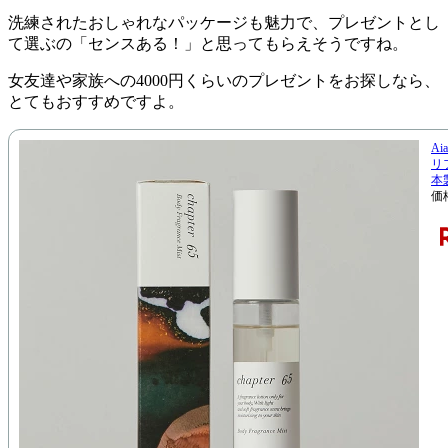
洗練されたおしゃれなパッケージも魅力で、プレゼントとし
て選ぶの「センスある！」と思ってもらえそうですね。
女友達や家族への4000円くらいのプレゼントをお探しなら、
とてもおすすめですよ。
A
リ
本
価