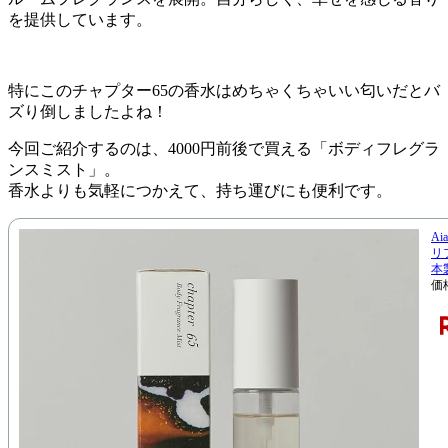
を提供しています。
特にこのチャプター65の香水はめちゃくちゃいい匂いだとバ
ズり倒しましたよね！
今回ご紹介するのは、4000円前後で買える「ボディフレグラ
ンスミスト」。
香水よりも気軽につかえて、持ち運びにも便利です。
A
リ
本
価