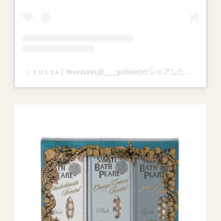
𓇼 ʏ ᴜ ʟ ɪ ᴀ | ᴛʀᴀᴠᴇʟᴇʀ(@___yuliaxx)がシェアした投稿