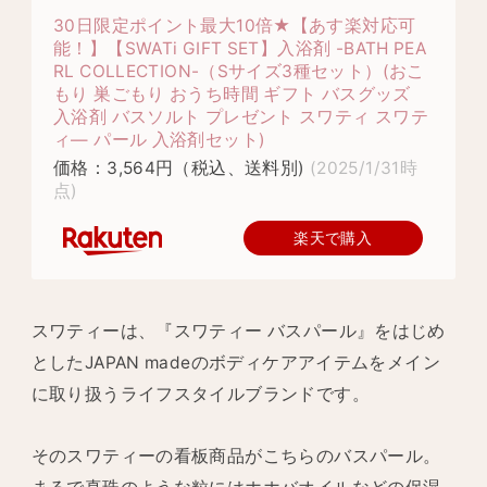
30日限定ポイント最大10倍★【あす楽対応可
能！】【SWATi GIFT SET】入浴剤 -BATH PEA
RL COLLECTION-（Sサイズ3種セット）(おこ
もり 巣ごもり おうち時間 ギフト バスグッズ
入浴剤 バスソルト プレゼント スワティ スワテ
ィ— パール 入浴剤セット)
価格：3,564円（税込、送料別)
(2025/1/31時
点)
楽天で購入
スワティーは、『スワティー バスパール』をはじめ
としたJAPAN madeのボディケアアイテムをメイン
に取り扱うライフスタイルブランドです。
そのスワティーの看板商品がこちらのバスパール。