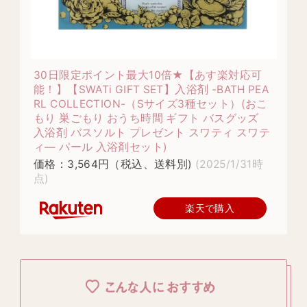
30日限定ポイント最大10倍★【あす楽対応可
能！】【SWATi GIFT SET】入浴剤 -BATH PEA
RL COLLECTION-（Sサイズ3種セット）(おこ
もり 巣ごもり おうち時間 ギフト バスグッズ
入浴剤 バスソルト プレゼント スワティ スワテ
ィ— パール 入浴剤セット)
価格：3,564円（税込、送料別)
(2025/1/31時
点)
楽天で購入
こんな人におすすめ