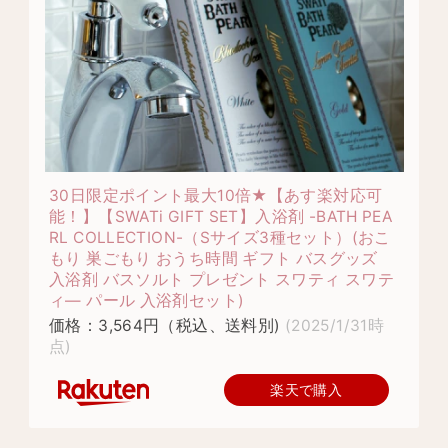
30日限定ポイント最大10倍★【あす楽対応可
能！】【SWATi GIFT SET】入浴剤 -BATH PEA
RL COLLECTION-（Sサイズ3種セット）(おこ
もり 巣ごもり おうち時間 ギフト バスグッズ
入浴剤 バスソルト プレゼント スワティ スワテ
ィ— パール 入浴剤セット)
価格：3,564円（税込、送料別)
(2025/1/31時
点)
楽天で購入