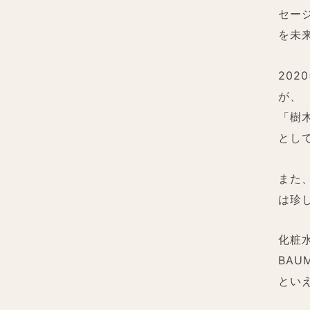
セー
を未
20
が、
「樹
とし
また
は珍
化粧
BA
とい