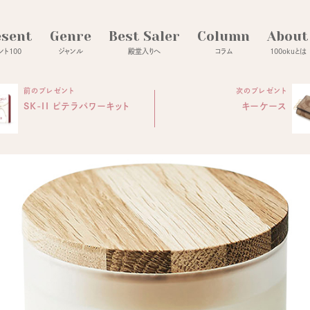
esent
Genre
Best Saler
Column
About
ト100
ジャンル
殿堂入りへ
コラム
100okuとは
前のプレゼント
次のプレゼント
SK-II ピテラパワーキット
キーケース