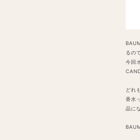
BA
るの
今回
CAN
どれ
香水
品に
BAU