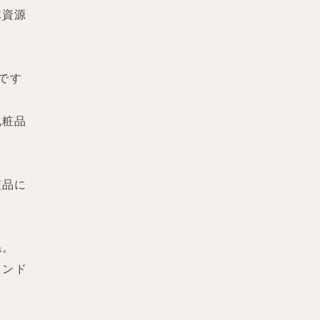
木資源
です
化粧品
粧品に
ね。
ランド