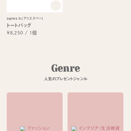
agnes b.(アニエスベー)
トートバッグ
¥8,250
/
1個
G
e
n
r
e
人
気
の
プ
レ
ゼ
ン
ト
ジ
ャ
ン
ル
ファッション
インテリア・生活雑貨