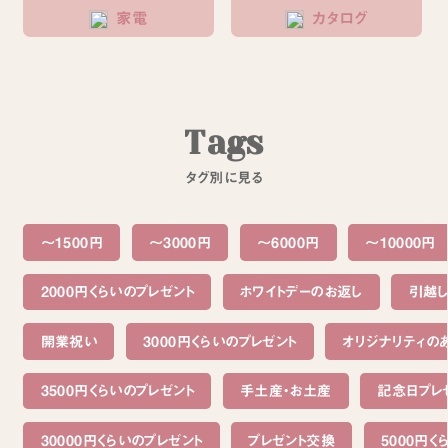
家電
カタログ
T
a
g
s
タ
グ
別
に
見
る
～1500円
〜3000円
〜6000円
〜10000円
2000円くらいのプレゼント
ホワイトデーのお返し
引越
開業祝い
3000円くらいのプレゼント
オリジナリティの
3500円くらいのプレゼント
手土産・お土産
記念日プレ
30000円くらいのプレゼント
プレゼント交換
5000円く