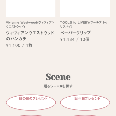
Vivienne Westwood(ヴィヴィアン
TOOLS to LIVEBY(ツールズ トゥ
ウエストウッド)
リブバイ)
ヴィヴィアンウエストウッド
ペーパークリップ
のハンカチ
¥1,484
/
10個
¥1,100
/
1枚
S
c
e
n
e
贈
る
シ
ー
ン
か
ら
探
す
母の日のプレゼント
誕生日プレゼント