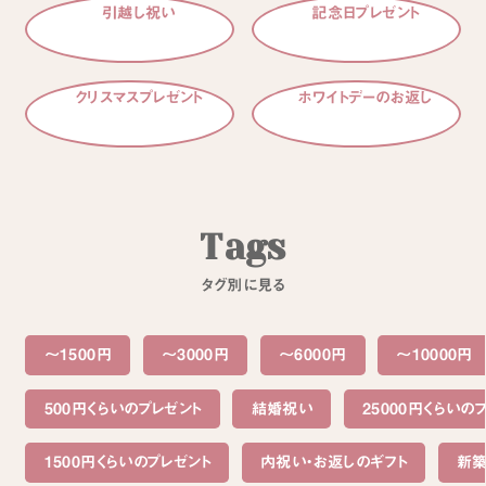
引越し祝い
記念日プレゼント
クリスマスプレゼント
ホワイトデーのお返し
T
a
g
s
タ
グ
別
に
見
る
～1500円
〜3000円
〜6000円
〜10000円
500円くらいのプレゼント
結婚祝い
25000円くらいの
1500円くらいのプレゼント
内祝い・お返しのギフト
新