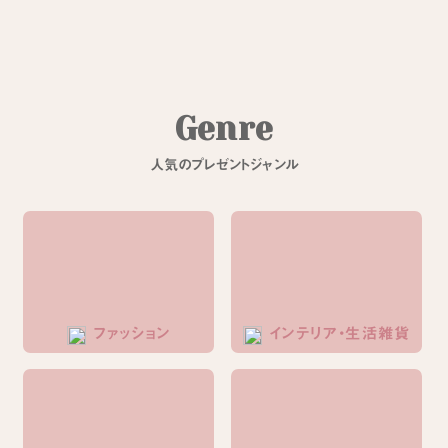
G
e
n
r
e
人
気
の
プ
レ
ゼ
ン
ト
ジ
ャ
ン
ル
ファッション
インテリア・生活雑貨