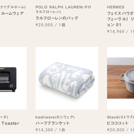
(スナイデルホーム)
POLO RALPH LAUREN(ポロ
HERMES
ラルフローレン)
E ルームウェア
フェイスパウダ
ラルフローレンのバッグ
フェーヴル〉 
ョン 01
¥20,000
/
1個
¥14,960
/
1
ーダ)
kashwere(カシウェア)
Staub(ストウブ
 Toaster
ハーフブランケット
ピコココット 
¥14,300
/
1枚
¥20,000
/
1