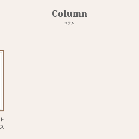
C
o
l
u
m
n
コ
ラ
ム
ト
ンス