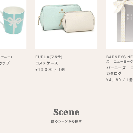
ィファニー)
FURLA(フルラ)
BARNEYS N
ズ ニューヨーク
カップ
コスメケース
バーニーズ 
¥13,000
/
1個
カタログ
¥4,180
/
1
S
c
e
n
e
贈
る
シ
ー
ン
か
ら
探
す