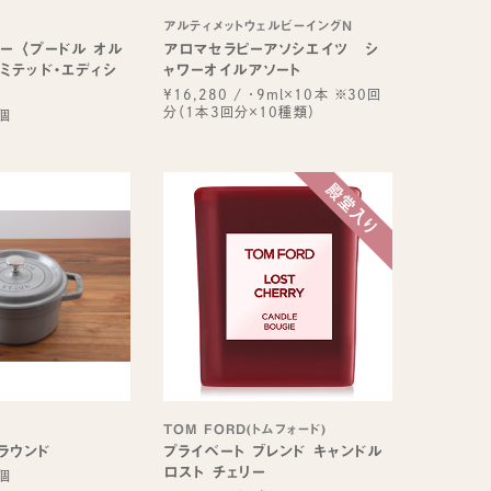
アルティメットウェルビーイングN
ー 〈プードル オル
アロマセラピーアソシエイツ シ
リミテッド・エディシ
ャワーオイルアソート
¥16,280
/
・9ml×10本 ※30回
分（1本3回分×10種類）
個
)
TOM FORD(トムフォード)
ラウンド
プライベート ブレンド キャンドル
ロスト チェリー
個