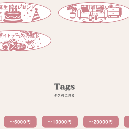
誕生日プレゼント
引越し祝い
ワイトデーのお返し
T
a
g
s
タ
グ
別
に
見
る
〜6000円
〜10000円
〜20000円