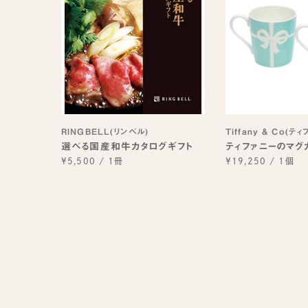
RINGBELL(リンベル)
Tiffany & Co(テ
選べる国産和牛カタログギフト
ティファニーのマグ
¥5,500
/
1冊
¥19,250
/
1個