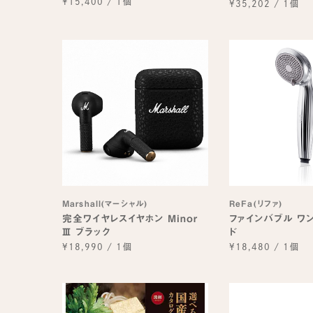
¥15,400
/
1個
¥35,202
/
1個
Marshall(マーシャル)
ReFa(リファ)
完全ワイヤレスイヤホン Minor
ファインバブル ワ
Ⅲ ブラック
ド
¥18,990
/
1個
¥18,480
/
1個