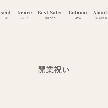
esent
Genre
Best Saler
Column
About
ト100
ジャンル
殿堂入りへ
コラム
100okuとは
開業祝い