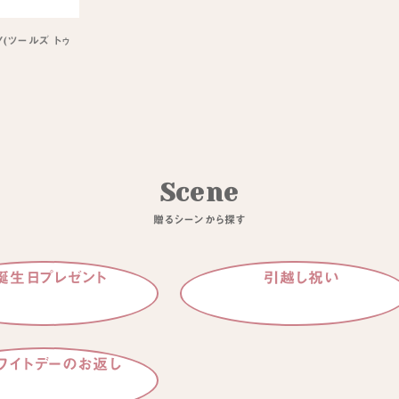
BY(ツールズ トゥ
S
c
e
n
e
贈
る
シ
ー
ン
か
ら
探
す
誕生日プレゼント
引越し祝い
ワイトデーのお返し