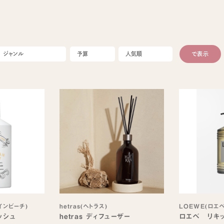
マインビーチ)
hetras(へトラス)
LOEWE(ロエベ
ッシュ
hetras ディフューザー
ロエベ リキ