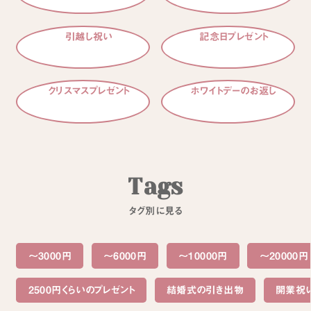
引越し祝い
記念日プレゼント
クリスマスプレゼント
ホワイトデーのお返し
T
a
g
s
タ
グ
別
に
見
る
〜3000円
〜6000円
〜10000円
〜20000円
2500円くらいのプレゼント
結婚式の引き出物
開業祝