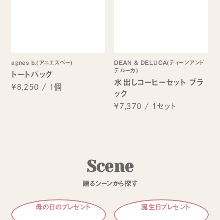
agnes b.(アニエスベー)
DEAN & DELUCA(ディーンアンド
デルーカ)
トートバッグ
水出しコーヒーセット ブラ
¥8,250
/
1個
ック
¥7,370
/
1セット
S
c
e
n
e
贈
る
シ
ー
ン
か
ら
探
す
母の日のプレゼント
誕生日プレゼント