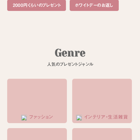
2000円くらいのプレゼント
ホワイトデーのお返し
G
e
n
r
e
人
気
の
プ
レ
ゼ
ン
ト
ジ
ャ
ン
ル
ファッション
インテリア・生活雑貨