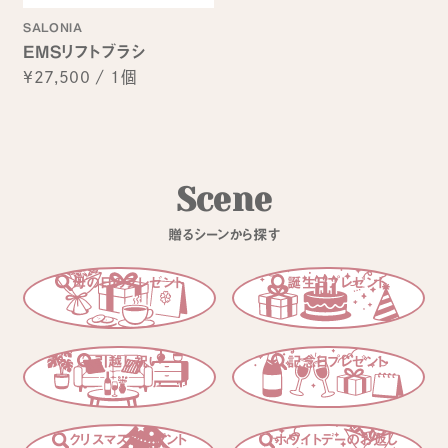
SALONIA
EMSリフトブラシ
¥27,500
/
1個
S
c
e
n
e
贈
る
シ
ー
ン
か
ら
探
す
母の日のプレゼント
誕生日プレゼント
引越し祝い
記念日プレゼント
クリスマスプレゼント
ホワイトデーのお返し