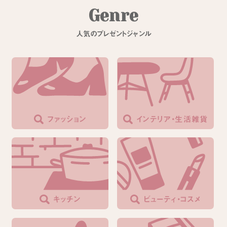
G
e
n
r
e
人
気
の
プ
レ
ゼ
ン
ト
ジ
ャ
ン
ル
ファッション
インテリア・生活雑貨
キッチン
ビューティ・コスメ