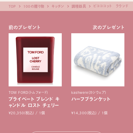
ピコココット ラウンド
TOP
100の贈り物
キッチン
調理器具
前のプレゼント
次のプレゼント
TOM FORD(トムフォード)
kashwere(カシウェア)
プライベート ブレンド キ
ハーフブランケット
ャンドル ロスト チェリー
¥20,350(税込) / 1個
¥14,300(税込) / 1個