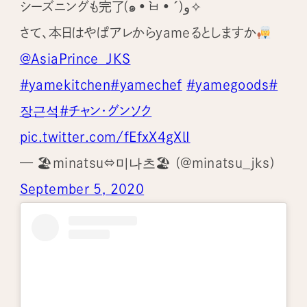
シーズニングも完了(๑•̀ㅂ•́)و✧
さて、本日はやぱアレからyameるとしますか
@AsiaPrince_JKS
#yamekitchen
#yamechef
#yamegoods
#
장근석
#チャン・グンソク
pic.twitter.com/fEfxX4gXlI
— 🏖minatsu⇔미나츠🏖 (@minatsu_jks)
September 5, 2020