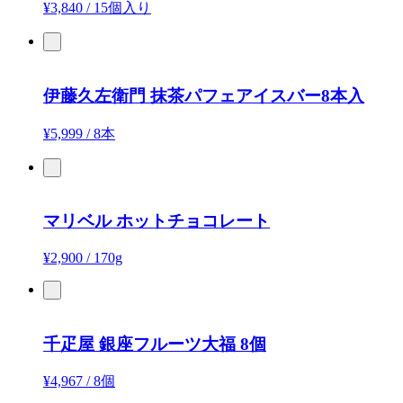
¥3,840
/
15個入り
伊藤久左衛門
抹茶パフェアイスバー8本入
¥5,999
/
8本
マリベル
ホットチョコレート
¥2,900
/
170g
千疋屋
銀座フルーツ大福 8個
¥4,967
/
8個