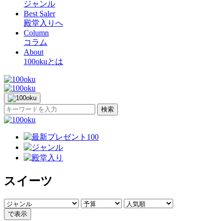
ジャンル
Best Saler
殿堂入りへ
Column
コラム
About
100okuとは
検索
スイーツ