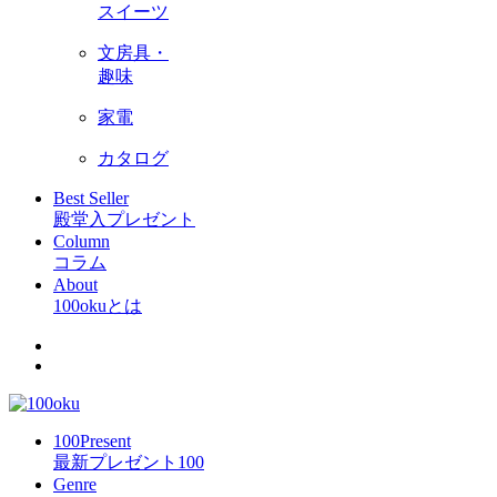
スイーツ
文房具・
趣味
家電
カタログ
Best Seller
殿堂入プレゼント
Column
コラム
About
100okuとは
100Present
最新プレゼント100
Genre