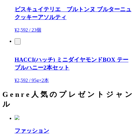
ビスキュイテリエ ブルトンヌ
ブルターニュ
クッキーアソルティ
¥2,592
/
23個
HACCI(ハッチ)
ミニダイヤモンドBOX テー
ブルハニー2本セット
¥2,592
/
95g×2本
G
e
n
r
e
人
気
の
プ
レ
ゼ
ン
ト
ジ
ャ
ン
ル
ファッション