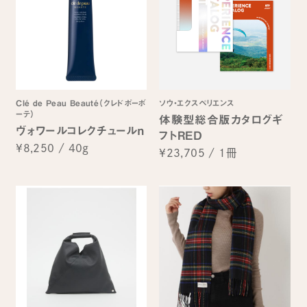
Clé de Peau Beauté（クレドポーボ
ソウ・エクスペリエンス
ーテ）
体験型総合版カタログギ
ヴォワールコレクチュールｎ
フトRED
¥8,250
/
40g
¥23,705
/
1冊