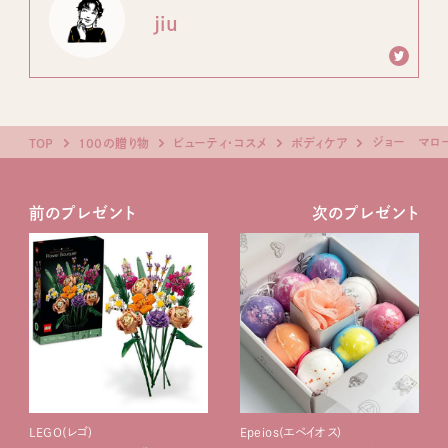
jiu
ジョー マロ
TOP
100の贈り物
ビューティ・コスメ
ボディケア
前のプレゼント
次のプレゼント
LEGO(レゴ)
Epeios(エペイオス)