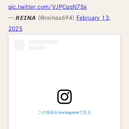
pic.twitter.com/VJPCqqN7Sx
— 𝙍𝙀𝙄𝙉𝘼 (@reinaa694)
February 13,
2025
この投稿をInstagramで見る