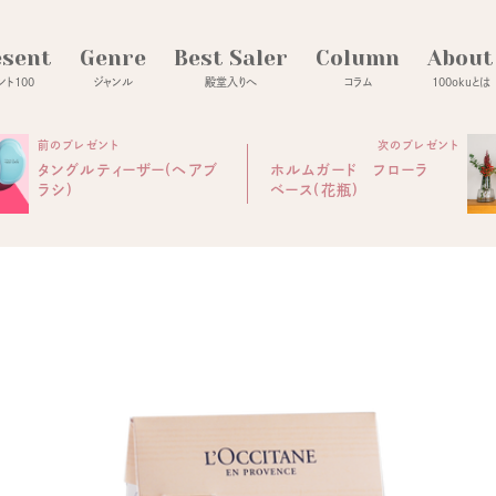
esent
Genre
Best Saler
Column
About
ト100
ジャンル
殿堂入りへ
コラム
100okuとは
前のプレゼント
次のプレゼント
タングルティーザー(ヘアブ
ホルムガード フローラ
ラシ)
ベース(花瓶)