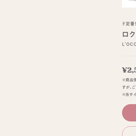
ド定番
ロク
L’OC
¥2,
※商品
すが、
※当サ