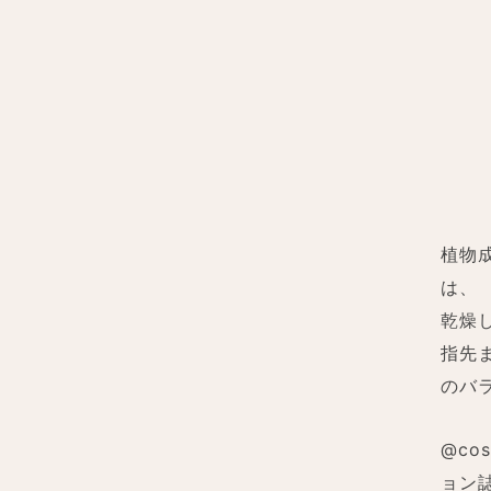
植物
は、
乾燥
指先
のバ
@c
ョン