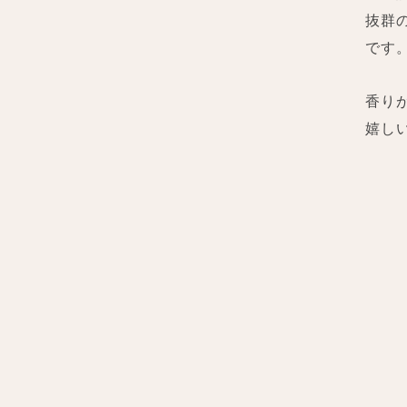
抜群
です
香り
嬉し