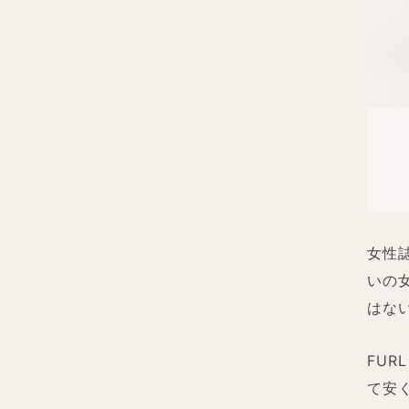
女性
いの
はな
FU
て安