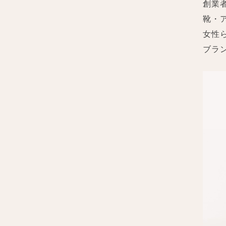
創業
靴・
女性
ブラ