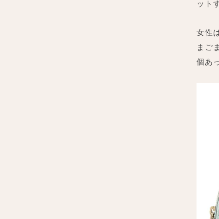
ット
女性
まご
個あ