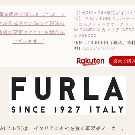
【1日0時〜24h限定ポイント
倍】 フルラ FURLA ポーチ
トコスメティックケースセッ
M CAMELIA カメリア WE00
3 ARE000
価格：13,800円（税込、送
料)
(2026/6/1時点)
楽天で購
RLA(フルラ)は、イタリアに本社を置く革製品メーカー。