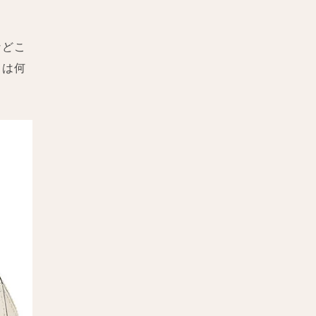
などこ
」は何