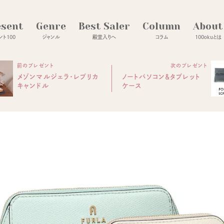
esent
Genre
Best Saler
Column
About
ト100
ジャンル
殿堂入りへ
コラム
100okuとは
前のプレゼント
次のプレゼント
メゾンマルジェラ・レプリカ
ノートパソコン＆タブレット
キャンドル
ケース