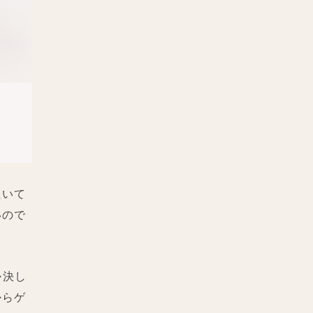
たいて
いので
か決し
からゲ