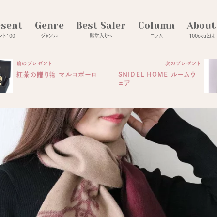
esent
Genre
Best Saler
Column
About
ト100
ジャンル
殿堂入りへ
コラム
100okuとは
前のプレゼント
次のプレゼント
紅茶の贈り物 マルコポーロ
SNIDEL HOME ルームウ
ェア