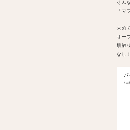
そん
「マ
太め
オー
肌触
なし