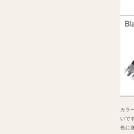
カラ
いで
色に