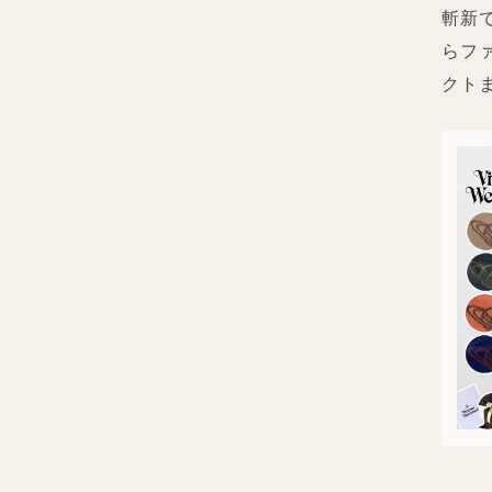
斬新
らフ
クト