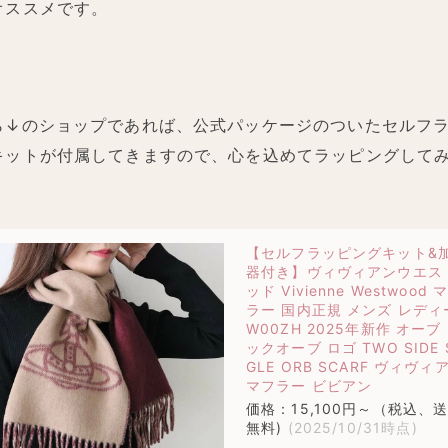
オススメです。
ら↓のショップであれば、公式パッケージのついたセルフ
キットが付属してきますので、心を込めてラッピングして
。
【セルフラッピングキット&
器付き】ヴィヴィアンウエス
ッド Vivienne Westwood 
ラー 国内正規 メンズ レディ
W00ZH 2025年新作 オーブ
ックオーブ ロゴ TWO SIDE 
GLE ORB SCARF ヴィヴィ
マフラー ビビアン
価格：15,100円～（税込、
無料)
(2025/10/31時点)