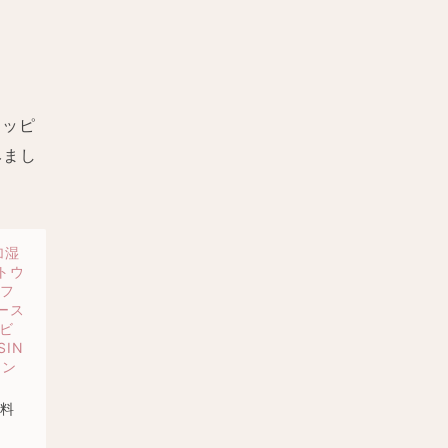
ラッピ
みまし
加湿
トウ
マフ
ース
 ビ
SIN
アン
送料