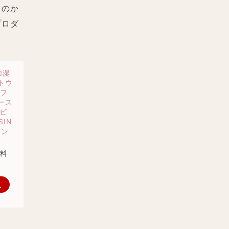
ものか
プロダ
加湿
トウ
マフ
ース
 ビ
SIN
アン
送料
入