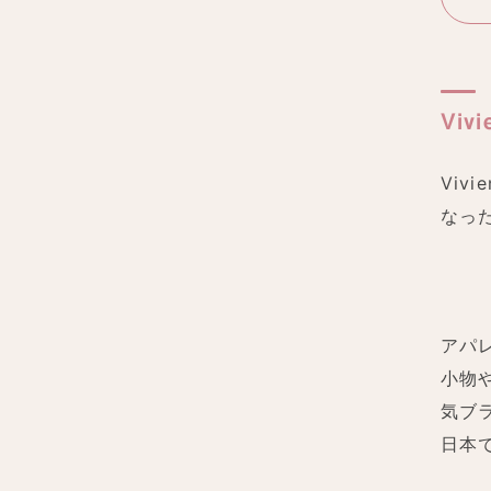
Viv
Viv
なっ
アパ
小物
気ブ
日本