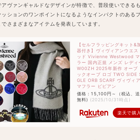
でアヴァンギャルドなデザインが特徴で、普段使いできる
ァッションのワンポイントになるようなインパクトのある
までさまざまなアイテムを発表しています。
【セルフラッピングキット&
器付き】ヴィヴィアンウエス
ッド Vivienne Westwood 
ラー 国内正規 メンズ レディ
W00ZH 2025年新作 オーブ
ックオーブ ロゴ TWO SIDE 
GLE ORB SCARF ヴィヴィ
マフラー ビビアン
価格：15,100円～（税込、
無料)
(2025/10/31時点)
楽天で購