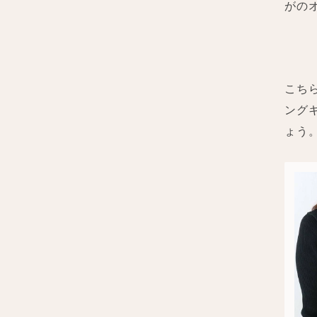
がの
こち
ング
ょう