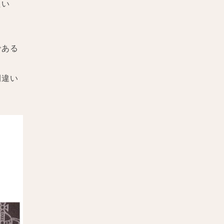
たい
である
間違い