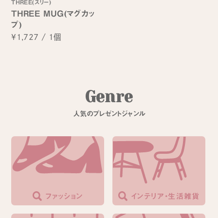
THREE(スリー)
THREE MUG(マグカッ
プ)
¥1,727
/
1個
G
e
n
r
e
人
気
の
プ
レ
ゼ
ン
ト
ジ
ャ
ン
ル
ファッション
インテリア・生活雑貨