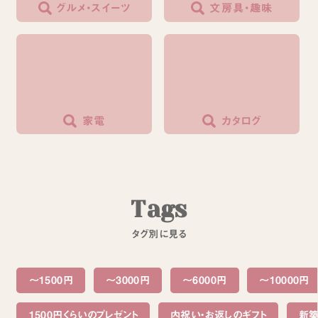
グルメ・スイーツ
文房具・趣味
家電
カタログ
T
a
g
s
タ
グ
別
に
見
る
～1500円
〜3000円
〜6000円
〜10000円
1500円くらいのプレゼント
内祝い・お返しのギフト
新