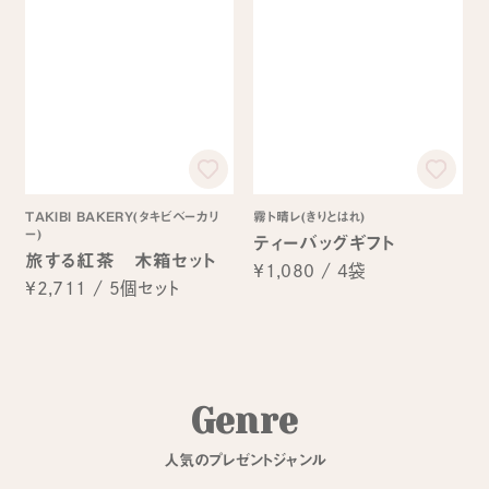
TAKIBI BAKERY(タキビベーカリ
霧ト晴レ(きりとはれ)
ー)
ティーバッグギフト
旅する紅茶 木箱セット
¥1,080
/
4袋
¥2,711
/
5個セット
G
e
n
r
e
人
気
の
プ
レ
ゼ
ン
ト
ジ
ャ
ン
ル