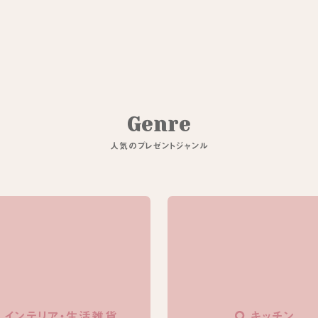
G
e
n
r
e
人
気
の
プ
レ
ゼ
ン
ト
ジ
ャ
ン
ル
インテリア・生活雑貨
キッチン