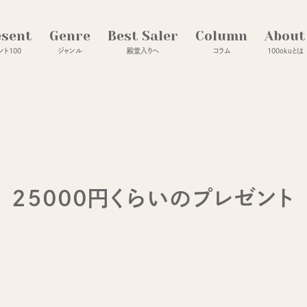
esent
Genre
Best Saler
Column
About
ト100
ジャンル
殿堂入りへ
コラム
100okuとは
25000円くらいのプレゼント