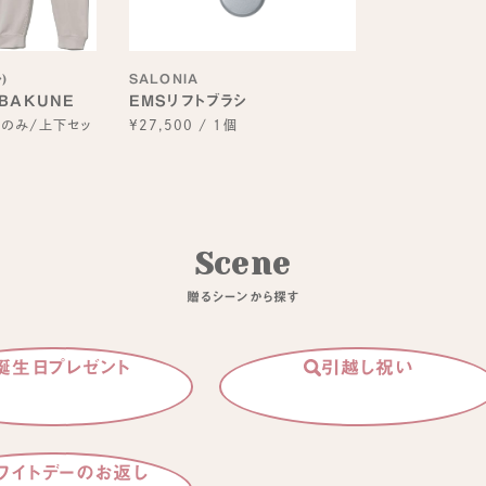
)
SALONIA
BAKUNE
EMSリフトブラシ
スのみ/上下セッ
¥27,500
/
1個
S
c
e
n
e
贈
る
シ
ー
ン
か
ら
探
す
誕生日プレゼント
引越し祝い
ワイトデーのお返し