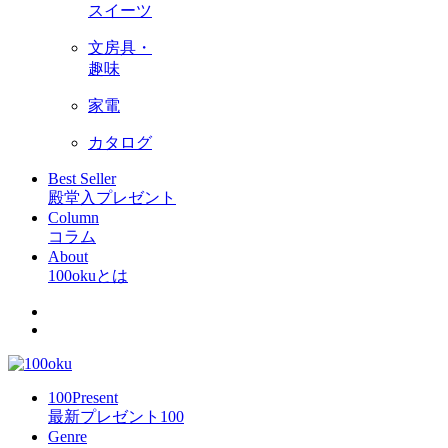
スイーツ
文房具・
趣味
家電
カタログ
Best Seller
殿堂入プレゼント
Column
コラム
About
100okuとは
100Present
最新プレゼント100
Genre