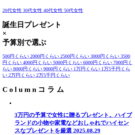
20代女性
30代女性
40代女性
50代女性
誕生日プレゼント
×
予算別で選ぶ
500円くらい
2000円くらい
2500円くらい
3000円くらい
3500
円くらい
4000円くらい
5000円くらい
6000円くらい
7000円く
らい
8000円くらい
9000円くらい
1万円くらい
1万5千円くら
い
2万円くらい
2万5千円くらい
C
o
l
u
m
n
コ
ラ
ム
3万円の予算で女性に贈るプレゼント。ハイブ
ランドの小物や家電などおしゃれでハイセン
スなプレゼントを厳選
2025.08.29