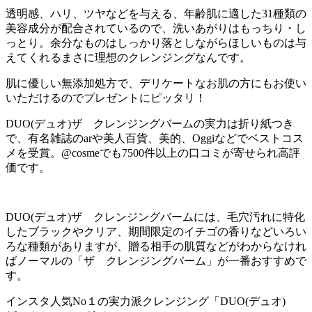
透明感、ハリ、ツヤなどを与える、年齢肌に適した31種類の
美容成分が配合されているので、洗いあがりはもっちり・し
っとり。余分なものはしっかり落としながらほしいものは与
えてくれるまさに理想のクレンジングなんです。
肌に優しい無添加処方で、デリケートなお肌の方にもお使い
いただけるのでプレゼントにピッタリ！
DUO(デュオ)ザ クレンジングバームの実力は折り紙つき
で、有名雑誌のarや美人百貨、美的、Oggiなどでベストコス
メを受賞。@cosmeでも7500件以上の口コミが寄せられ高評
価です。
DUO(デュオ)ザ クレンジングバームには、毛穴汚れに特化
したブラックやクリア、期間限定のイチゴの香りなどいろい
ろな種類がありますが、贈る相手の肌質などがわからなけれ
ばノーマルの「ザ クレンジングバーム」が一番おすすめで
す。
インスタ人気No１の実力派クレンジング「DUO(デュオ)