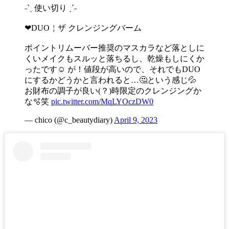
˗ˋˏ 使い切り ˎˊ˗
❤︎DUO￤ザ クレンジングバーム
ポイントリムーバー推奨のマスカラなど落としに
くいメイクもスルッと落ちるし、乾燥もしにくか
ったです☺ が！値段が高いので、それでもDUO
にするかどうかと言われると…🤔という感じ💦
お財布の調子が良い(？)時限定のクレンジングか
な🫧笑
pic.twitter.com/MqLYOczDW0
— chico (@c_beautydiary)
April 9, 2023