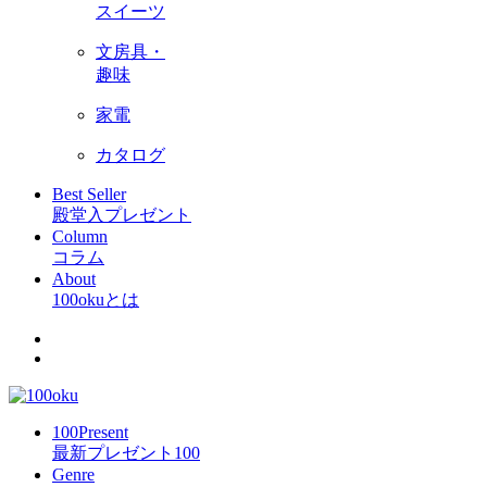
スイーツ
文房具・
趣味
家電
カタログ
Best Seller
殿堂入プレゼント
Column
コラム
About
100okuとは
100Present
最新プレゼント100
Genre