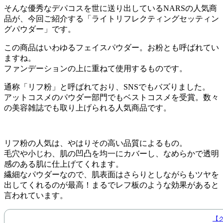
そんな優秀なデパコスを世に送り出しているNARSの人気商
品が、今回ご紹介する「ライトリフレクティングセッティン
グパウダー」です。
この商品はいわゆるフェイスパウダー。お粉とも呼ばれてい
ますね。
ファンデーションの上に重ねて使用するものです。
通称「リフ粉」と呼ばれており、SNSでもバズりました。
アットコスメのパウダー部門でもベストコスメを受賞。数々
の美容雑誌でも取り上げられる人気商品です。
リフ粉の人気は、やはりその高い品質によるもの。
毛穴や小じわ、肌の凹凸を均一にカバーし、なめらかで透明
感のある肌に仕上げてくれます。
繊細なパウダーなので、肌表面はさらりとしながらもツヤを
出してくれるのが最高！まるでレフ板のような効果があると
言われています。
【