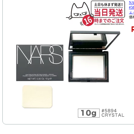
N
#5
ェ
価