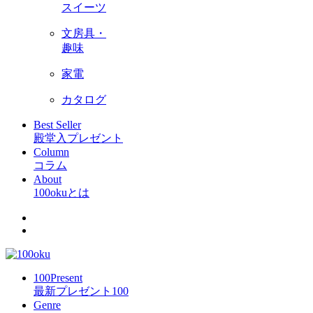
スイーツ
文房具・
趣味
家電
カタログ
Best Seller
殿堂入プレゼント
Column
コラム
About
100okuとは
100Present
最新プレゼント100
Genre