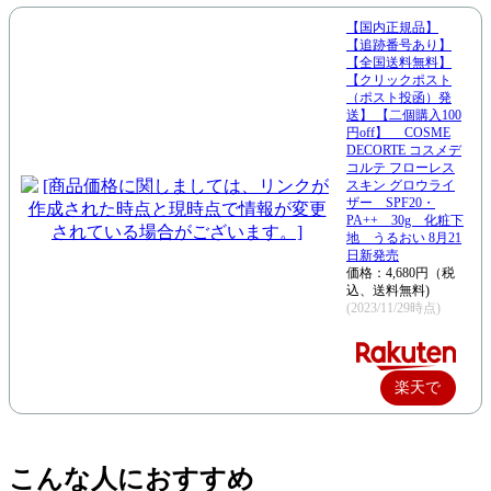
【国内正規品】
【追跡番号あり】
【全国送料無料】
【クリックポスト
（ポスト投函）発
送】 【二個購入100
円off】 COSME
DECORTE コスメデ
コルテ フローレス
スキン グロウライ
ザー SPF20・
PA++ 30g 化粧下
地 うるおい 8月21
日新発売
価格：4,680円（税
込、送料無料)
(2023/11/29時点)
楽天で
購入
こんな人におすすめ