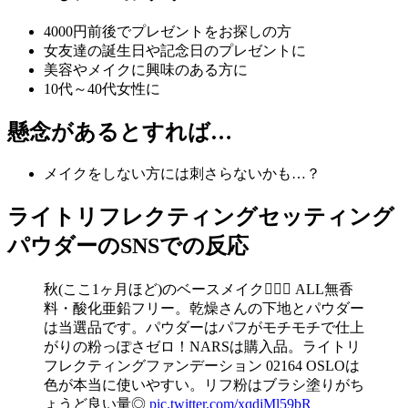
4000円前後でプレゼントをお探しの方
女友達の誕生日や記念日のプレゼントに
美容やメイクに興味のある方に
10代～40代女性に
懸念があるとすれば…
メイクをしない方には刺さらないかも…？
ライトリフレクティングセッティング
パウダーのSNSでの反応
秋(ここ1ヶ月ほど)のベースメイク✍🏻🍂 ALL無香
料・酸化亜鉛フリー。乾燥さんの下地とパウダー
は当選品です。パウダーはパフがモチモチで仕上
がりの粉っぽさゼロ！NARSは購入品。ライトリ
フレクティングファンデーション 02164 OSLOは
色が本当に使いやすい。リフ粉はブラシ塗りがち
ょうど良い量◎
pic.twitter.com/xqdjMl59bR