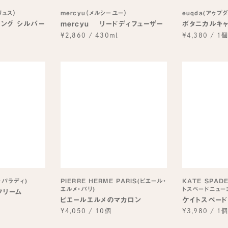
リュス）
mercyu（メルシーユー）
euqda(アゥプダ
 リング シルバー
mercyu リードディフューザー
ボタニカルキ
¥2,860
/
430ml
¥4,380
/
1
ゥパラディ)
PIERRE HERME PARIS(ピエール・
KATE SPAD
エルメ・パリ)
トスペードニュー
クリーム
ピエールエルメのマカロン
ケイトスペー
¥4,050
/
10個
¥3,980
/
1