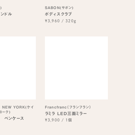
)
SABON(サボン)
ャンドル
ボディスクラブ
個
¥3,960
/
320g
E NEW YORK(ケイ
Francfranc（フランフラン）
ヨーク)
ラミラ LED三面ミラー
ド ペンケース
¥3,900
/
1個
個