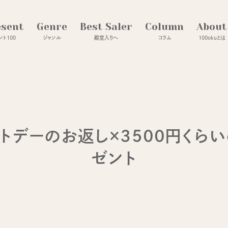
esent
Genre
Best Saler
Column
About
ト100
ジャンル
殿堂入りへ
コラム
100okuとは
トデーのお返し×3500円くら
ゼント