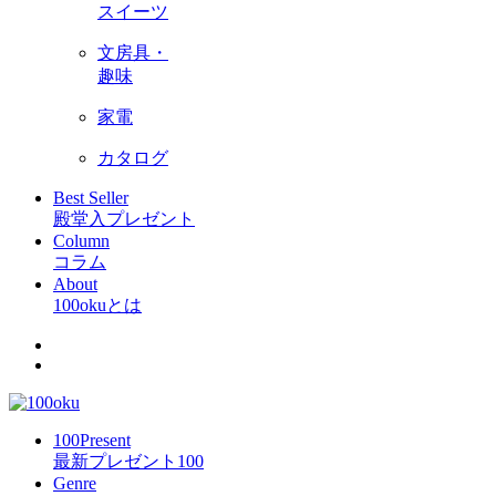
スイーツ
文房具・
趣味
家電
カタログ
Best Seller
殿堂入プレゼント
Column
コラム
About
100okuとは
100Present
最新プレゼント100
Genre