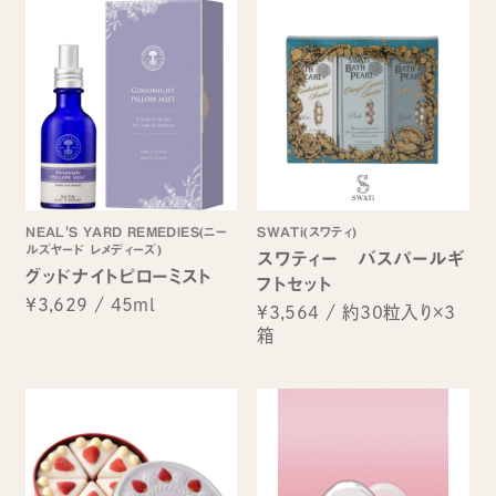
NEAL'S YARD REMEDIES(ニー
SWATi(スワティ)
ルズヤード レメディーズ)
スワティー バスパールギ
グッドナイトピローミスト
フトセット
¥3,629
/
45ml
¥3,564
/
約30粒入り×3
箱