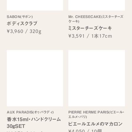
SABON(サボン)
Mr. CHEESECAKE(ミスターチーズ
ケーキ)
ボディスクラブ
ミスターチーズケーキ
¥3,960
/
320g
¥3,591
/
1本17cm
AUX PARADIS(オゥパラディ)
PIERRE HERME PARIS(ピエール・
エルメ・パリ)
香水15ml・ハンドクリーム
ピエールエルメのマカロン
30gSET
¥4,050
/
10個