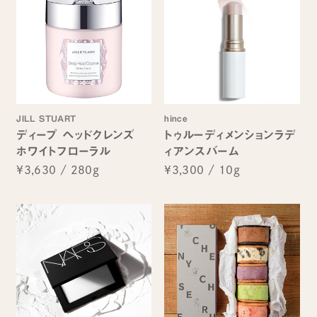
JILL STUART
hince
ディープ ヘッドクレンズ
トゥルーディメンションラデ
ホワイトフローラル
ィアンスバーム
¥3,630
/
280g
¥3,300
/
10g