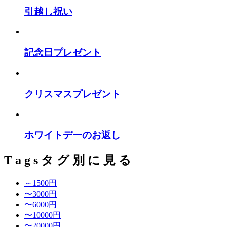
引越し祝い
記念日プレゼント
クリスマスプレゼント
ホワイトデーのお返し
T
a
g
s
タ
グ
別
に
見
る
～1500円
〜3000円
〜6000円
〜10000円
〜20000円