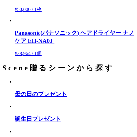
¥50,000
/
1枚
Panasonic(パナソニック)
ヘアドライヤー ナノ
ケア EH-NA0J
¥38,964
/
1個
S
c
e
n
e
贈
る
シ
ー
ン
か
ら
探
す
母の日のプレゼント
誕生日プレゼント