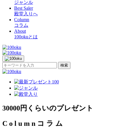
ジャンル
Best Saler
殿堂入りへ
Column
コラム
About
100okuとは
検索
30000円くらいのプレゼント
C
o
l
u
m
n
コ
ラ
ム