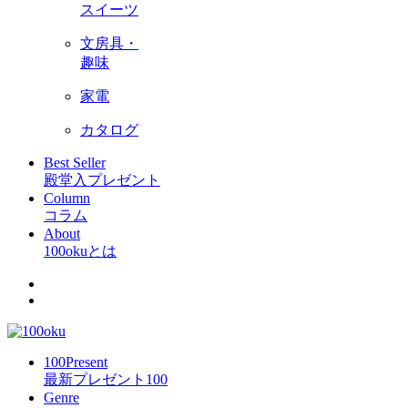
スイーツ
文房具・
趣味
家電
カタログ
Best Seller
殿堂入プレゼント
Column
コラム
About
100okuとは
100Present
最新プレゼント100
Genre