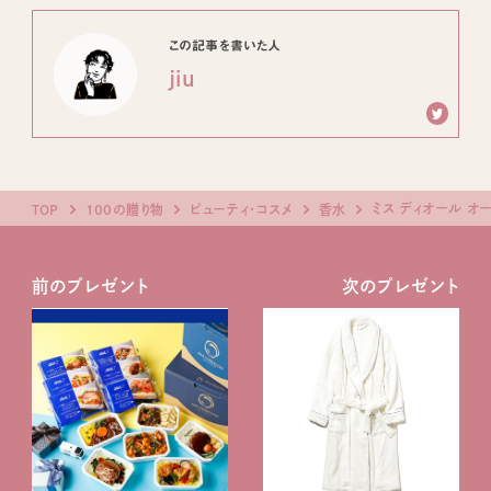
この記事を書いた人
jiu
ミス ディオール オ
TOP
100の贈り物
ビューティ・コスメ
香水
前のプレゼント
次のプレゼント