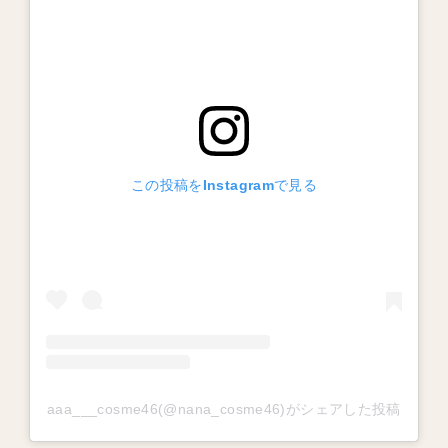
この投稿をInstagramで見る
aaa___cosme46(@nana_cosme46)がシェアした投稿