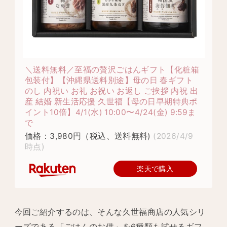
＼送料無料／至福の贅沢ごはんギフト【化粧箱
包装付】【沖縄県送料別途】母の日 春ギフト
のし 内祝い お礼 お祝い お返し ご挨拶 内祝 出
産 結婚 新生活応援 久世福【母の日早期特典ポ
イント10倍】4/1(水) 10:00〜4/24(金) 9:59ま
で
価格：3,980円（税込、送料無料)
(2026/4/9
時点)
楽天で購入
今回ご紹介するのは、そんな久世福商店の人気シリ
ーズである「ごはんのお供」を6種類も試せるギフ