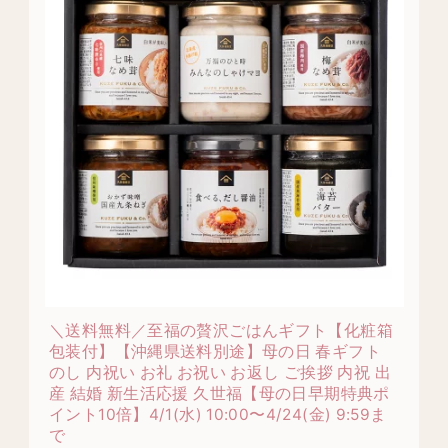
＼送料無料／至福の贅沢ごはんギフト【化粧箱
包装付】【沖縄県送料別途】母の日 春ギフト
のし 内祝い お礼 お祝い お返し ご挨拶 内祝 出
産 結婚 新生活応援 久世福【母の日早期特典ポ
イント10倍】4/1(水) 10:00〜4/24(金) 9:59ま
で