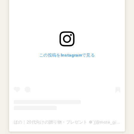
この投稿をInstagramで見る
ほの｜20代向けの贈り物・プレゼント ❁¨̮(@mote_gift)がシェアした投稿