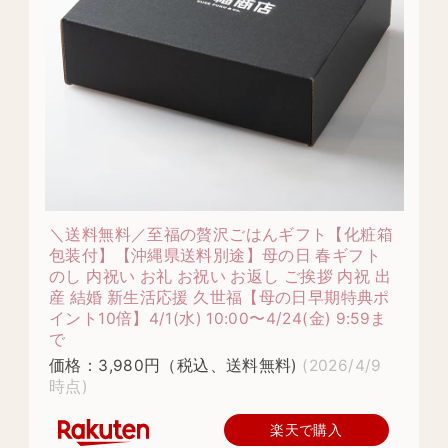
＼送料無料／至福の贅沢ごはんギフト【化粧箱
包装付】【沖縄県送料別途】母の日 春ギフト
のし 内祝い お礼 お祝い お返し ご挨拶 内祝 出
産 結婚 新生活応援 久世福【母の日早期特典ポ
イント10倍】4/1(水) 10:00〜4/24(金) 9:59ま
で
価格：3,980円（税込、送料無料)
(2026/4/9
時点)
楽天で購入