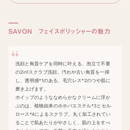
SAVON フェイスポリッシャーの魅力
洗顔と角質ケアを同時に叶える、泡立て不要
の2in1スクラブ洗顔。汚れや古い角質を一掃
し、透明感
*1
のある、毛穴レス
*2
のつや肌に
磨き上げます。
ホイップのようななめらかなクリームに浮か
ぶのは、植物由来のホホバエステル
*3
とセル
ロース
*4
によるスクラブ。丸く加工されてい
ることで肌あたりがやさしく、肌の上をすべ